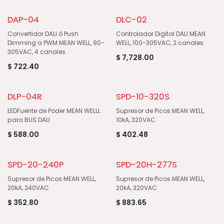
DAP-04
DLC-02
Convertidor DALI ó Push
Controlador Digital DALI MEAN
Dimming a PWM MEAN WELL, 90-
WELL, 100-305VAC, 2 canales
305VAC, 4 canales
$
7,728.00
$
722.40
DLP-04R
SPD-10-320S
LEDFuente de Poder MEAN WELLL
Supresor de Picos MEAN WELL,
para BUS DALI
10kA, 320VAC
$
588.00
$
402.48
SPD-20-240P
SPD-20H-277S
Supresor de Picos MEAN WELL,
Supresor de Picos MEAN WELL,
20kA, 240VAC
20kA, 320VAC
$
352.80
$
883.65