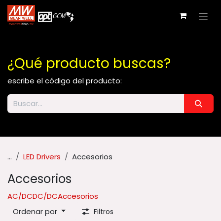
Ir al contenido
¿Qué producto buscas?
escribe el código del producto:
...
LED Drivers
Accesorios
Accesorios
AC/DC
DC/DC
Accesorios
Ordenar por
Filtros