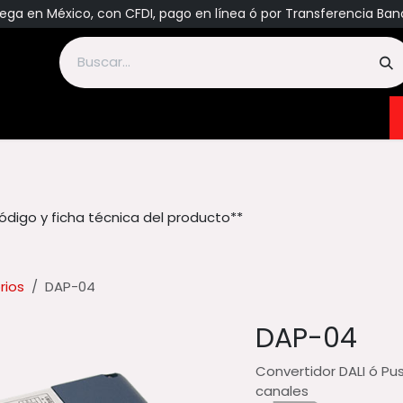
ega en México, con CFDI, pago en línea ó por Transferencia Ban
C/DC Convertidores
PCB
DC/AC Inversores
Cargado
 código y ficha técnica del producto**
rios
DAP-04
DAP-04
Convertidor DALI ó P
canales