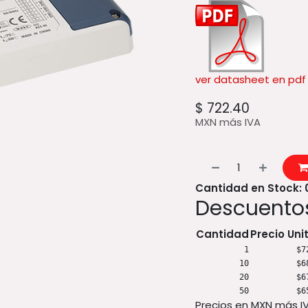
ver datasheet en pdf
$
722.40
MXN más IVA
Cantidad en Stock: 
Descuentos
Cantidad
Precio Uni
1
$7
10
$6
20
$6
50
$6
Precios en MXN más I