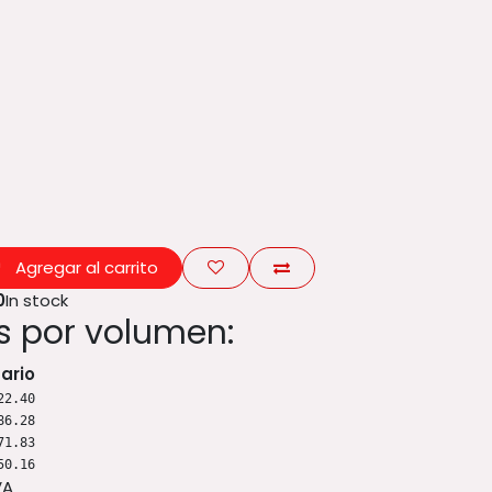
Agregar al carrito
0
In stock
 por volumen:
tario
22.40
86.28
71.83
50.16
VA