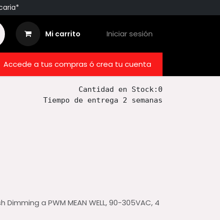
caria*
Iniciar sesión
Mi carrito
res
Accede a tus compras ó crea tu cuenta
Adaptadores
Accesorios
Cantidad en Stock:0
Tiempo de entrega 2 semanas
ush Dimming a PWM MEAN WELL, 90-305VAC, 4